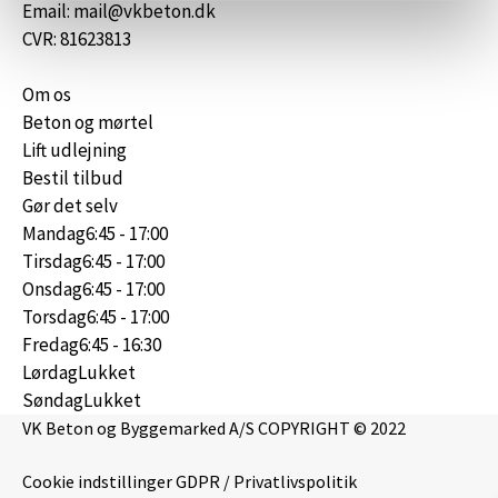
Email: mail@vkbeton.dk
CVR: 81623813
Om os
Beton og mørtel
Lift udlejning
Bestil tilbud
Gør det selv
Mandag
6:45 - 17:00
Tirsdag
6:45 - 17:00
Onsdag
6:45 - 17:00
Torsdag
6:45 - 17:00
Fredag
6:45 - 16:30
Lørdag
Lukket
Søndag
Lukket
VK Beton og Byggemarked A/S COPYRIGHT © 2022
Cookie indstillinger
GDPR / Privatlivspolitik