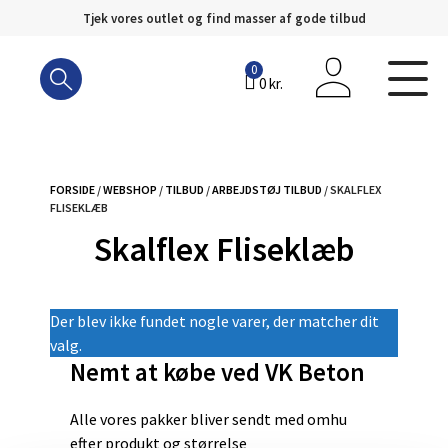
Tjek vores outlet og find masser af gode tilbud
Hop
til
0
0
kr.
indhold
FORSIDE
/
WEBSHOP
/
TILBUD
/
ARBEJDSTØJ TILBUD
/ SKALFLEX
FLISEKLÆB
Skalflex Fliseklæb
Der blev ikke fundet nogle varer, der matcher dit
valg.
Nemt at købe ved VK Beton
Alle vores pakker bliver sendt med omhu
efter produkt og størrelse