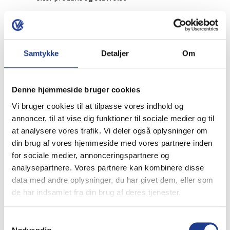
Lastbil med truck
Fri fragt - over 5 paller
Pakke
Samtykke
Detaljer
Om
Fri fragt - over 600,- kr.
Fragtmand
Fri fragt - over 3000,- kr.
Denne hjemmeside bruger cookies
Måske du også
Vi bruger cookies til at tilpasse vores indhold og
intresseret i:
annoncer, til at vise dig funktioner til sociale medier og til
at analysere vores trafik. Vi deler også oplysninger om
din brug af vores hjemmeside med vores partnere inden
for sociale medier, annonceringspartnere og
analysepartnere. Vores partnere kan kombinere disse
Skalflex Murmaling
data med andre oplysninger, du har givet dem, eller som
de har indsamlet fra din brug af deres tjenester.
Skalflex Tilbehør
Samtykkevalg