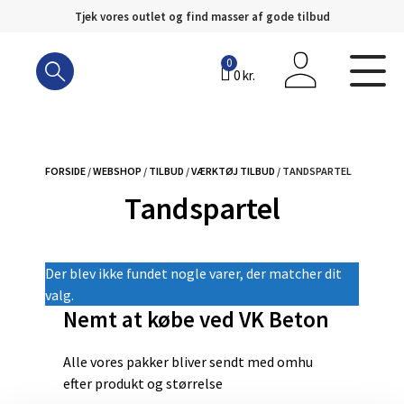
Tjek vores outlet og find masser af gode tilbud
Hop
til
0
0
kr.
indhold
FORSIDE
/
WEBSHOP
/
TILBUD
/
VÆRKTØJ TILBUD
/ TANDSPARTEL
Tandspartel
Der blev ikke fundet nogle varer, der matcher dit
valg.
Nemt at købe ved VK Beton
Alle vores pakker bliver sendt med omhu
efter produkt og størrelse