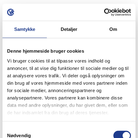
Lastbil med truck
Fri fragt - over 5 paller
Pakke
Samtykke
Detaljer
Om
Fri fragt - over 600,- kr.
Fragtmand
Fri fragt - over 3000,- kr.
Måske du også
Denne hjemmeside bruger cookies
Vi bruger cookies til at tilpasse vores indhold og
intresseret i:
annoncer, til at vise dig funktioner til sociale medier og til
at analysere vores trafik. Vi deler også oplysninger om
din brug af vores hjemmeside med vores partnere inden
for sociale medier, annonceringspartnere og
Murerske
analysepartnere. Vores partnere kan kombinere disse
data med andre oplysninger, du har givet dem, eller som
de har indsamlet fra din brug af deres tjenester.
Fugeske
Samtykkevalg
Nødvendig