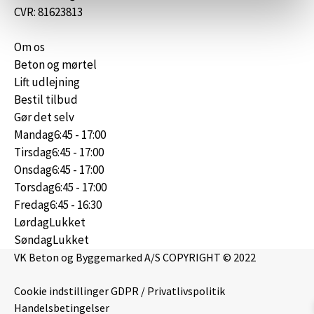
CVR: 81623813
Om os
Beton og mørtel
Lift udlejning
Bestil tilbud
Gør det selv
Mandag
6:45 - 17:00
Tirsdag
6:45 - 17:00
Onsdag
6:45 - 17:00
Torsdag
6:45 - 17:00
Fredag
6:45 - 16:30
Lørdag
Lukket
Søndag
Lukket
VK Beton og Byggemarked A/S COPYRIGHT © 2022
Cookie indstillinger
GDPR / Privatlivspolitik
Handelsbetingelser