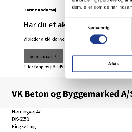
dem, eller som de har indsaml
Termoundertøj
Samtykkevalg
Har du et akut spørgsmål?
Nødvendig
Vi sidder altid klar ved telefonen og mailen – på den m
Send email
Afvis
Eller fang os på
+45 97 32 16 00
VK Beton og Byggemarked A/
Herningvej 47
DK-6950
Ringkøbing