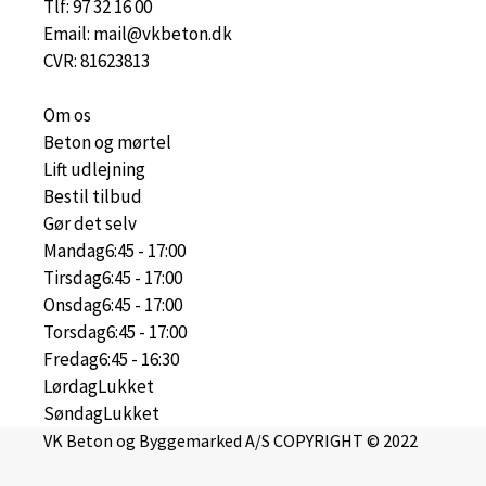
Tlf: 97 32 16 00
Email: mail@vkbeton.dk
CVR: 81623813
Om os
Beton og mørtel
Lift udlejning
Bestil tilbud
Gør det selv
Mandag
6:45 - 17:00
Tirsdag
6:45 - 17:00
Onsdag
6:45 - 17:00
Torsdag
6:45 - 17:00
Fredag
6:45 - 16:30
Lørdag
Lukket
Søndag
Lukket
VK Beton og Byggemarked A/S COPYRIGHT © 2022