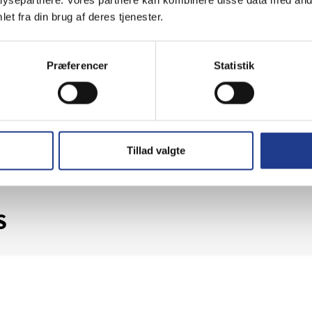
et fra din brug af deres tjenester.
Præferencer
Statistik
åde er der altid hjælp at hente
Tillad valgte
S