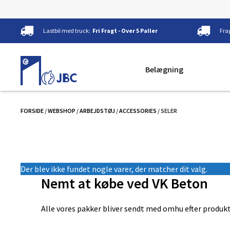
Hop
Lastbil med truck:
Fri Fragt - Over 5 Paller
Fra
til
indhold
Belægning
FORSIDE
/
WEBSHOP
/
ARBEJDSTØJ
/
ACCESSORIES
/ SELER
Der blev ikke fundet nogle varer, der matcher dit valg.
Nemt at købe ved VK Beton
Alle vores pakker bliver sendt med omhu efter produkt