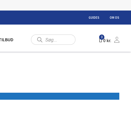
GUIDES
OM OS
Products
0
TILBUD
0
kr.
search