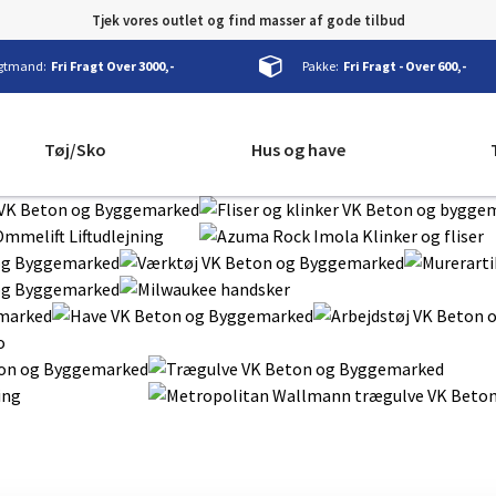
Tjek vores outlet og find masser af gode tilbud
gtmand:
Fri Fragt Over 3000,-
Pakke:
Fri Fragt - Over 600,-
Tøj/Sko
Hus og have