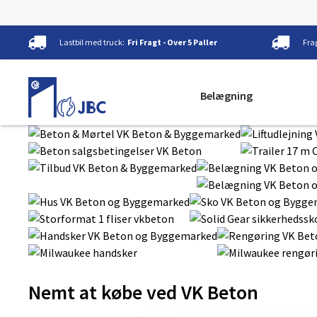
Hop
Lastbil med truck:
Fri Fragt - Over 5 Paller
Fra
til
indhold
Belægning
Nemt at købe ved VK Beton