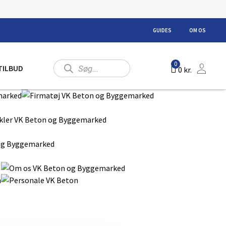
GUIDES
OM OS
Products
0
TILBUD
0
kr.
search