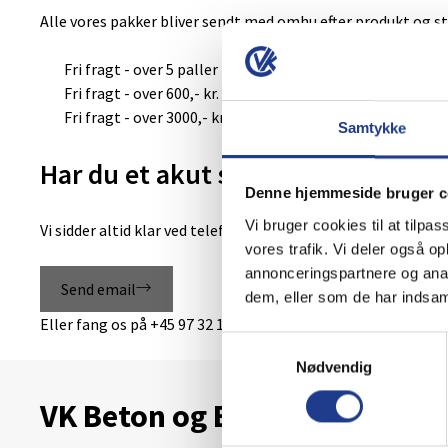
Alle vores pakker bliver sendt med omhu efter produkt og s
Fri fragt - over 5 paller
Fri fragt - over 600,- kr.
Fri fragt - over 3000,- kr.
Samtykke
Har du et akut spørgsmål?
Denne hjemmeside bruger c
Vi bruger cookies til at tilpas
Vi sidder altid klar ved telefonen og mailen – på den måde er
vores trafik. Vi deler også 
annonceringspartnere og anal
Send email
dem, eller som de har indsaml
Eller fang os på
+45 97 32 16 00
Samtykkevalg
Nødvendig
VK Beton og Byggemarked A/