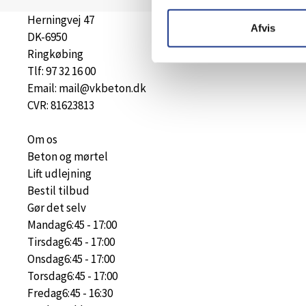
Herningvej 47
Afvis
DK-6950
Ringkøbing
Tlf: 97 32 16 00
Email: mail@vkbeton.dk
CVR: 81623813
Om os
Beton og mørtel
Lift udlejning
Bestil tilbud
Gør det selv
Mandag
6:45 - 17:00
Tirsdag
6:45 - 17:00
Onsdag
6:45 - 17:00
Torsdag
6:45 - 17:00
Fredag
6:45 - 16:30