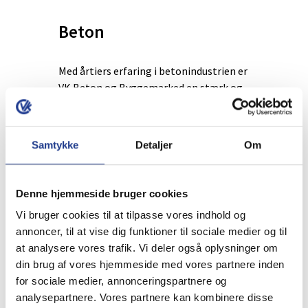
Beton
Med årtiers erfaring i betonindustrien er
VK Beton og Byggemarked en stærk og
respekteret leverandør af færdigbeton.
Virksomhedens
medarbejdere
besidder
omfattende viden om både det
Samtykke
Detaljer
Om
betontekniske og de leveringsmæssige
aspekter.
Denne hjemmeside bruger cookies
I 2000 opførte vi et helt nyt topmoderne
Vi bruger cookies til at tilpasse vores indhold og
betonværk, og vi får løbende opdateret
annoncer, til at vise dig funktioner til sociale medier og til
vores
Branel
blandesystem så vi altid er
at analysere vores trafik. Vi deler også oplysninger om
klar til at producere beton efter de
din brug af vores hjemmeside med vores partnere inden
nyeste regler og metoder.
for sociale medier, annonceringspartnere og
analysepartnere. Vores partnere kan kombinere disse
Betonværket er produktcertificeret af