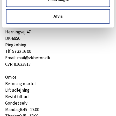
Afvis
Herningvej 47
DK-6950
Ringkøbing
Tlf: 97 32 16 00
Email: mail@vkbeton.dk
CVR: 81623813
Om os
Beton og mørtel
Lift udlejning
Bestil tilbud
Gør det selv
Mandag
6:45 - 17:00
Tirsdag
6:45 - 17:00