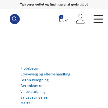
Tjek vores outlet og find masser af gode tilbud
Hop
til
0
0
kr.
indhold
Flydebeton
Styrkevalg og efterbehandling
Betonudlægning
Betonkontrol
Vinterstøbning
Salgsbetingelser
Mørtel