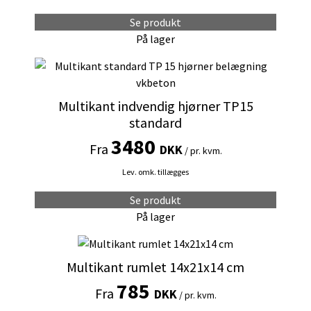
Mulighederne
kan
Se produkt
vælges
På lager
på
Dette
varesiden
vare
har
Multikant indvendig hjørner TP15
flere
standard
varianter.
3480
Fra
Mulighederne
DKK
/ pr. kvm.
kan
Lev. omk. tillægges
vælges
på
Se produkt
varesiden
På lager
Dette
vare
Multikant rumlet 14x21x14 cm
har
785
Fra
flere
DKK
/ pr. kvm.
varianter.