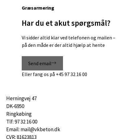
Græsarmering
Har du et akut spørgsmål?
Vi sidder altid klar ved telefonen og mailen –
på den måde er der altid hjælp at hente
Send email
Eller fang os på
+45 97 32 16 00
Herningvej 47
DK-6950
Ringkøbing
Tlf: 97 32 16 00
Email: mail@vkbeton.dk
CVR: 81623813