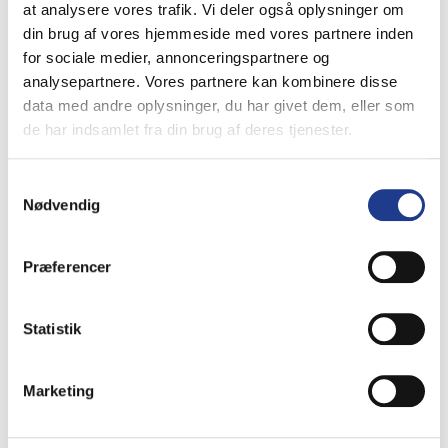
at analysere vores trafik. Vi deler også oplysninger om
kan
Se produkt
din brug af vores hjemmeside med vores partnere inden
vælges
På lager
for sociale medier, annonceringspartnere og
på
Dette
analysepartnere. Vores partnere kan kombinere disse
varesiden
vare
data med andre oplysninger, du har givet dem, eller som
har
de har indsamlet fra din brug af deres tjenester.
Multikant TP15/50 Standard
flere
765
Fra
varianter.
DKK
/ pr. kvm.
Samtykkevalg
Mulighederne
Nødvendig
Lev. omk. tillægges
kan
vælges
Se produkt
Præferencer
på
På lager
varesiden
Dette
Statistik
vare
har
Multikant udvendig hjørne TP15
flere
Standard
Marketing
varianter.
3479
Fra
Mulighederne
DKK
/ pr. kvm.