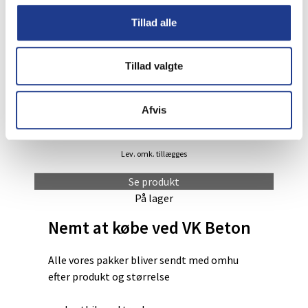
kan
Lev. omk. tillægges
vælges
Tillad alle
på
Se produkt
varesiden
På lager
Tillad valgte
Dette
vare
Plænekantsten
Afvis
har
52
Fra
flere
DKK
/ pr. stk.
varianter.
Lev. omk. tillægges
Mulighederne
kan
Se produkt
vælges
På lager
på
Nemt at købe ved VK Beton
varesiden
Alle vores pakker bliver sendt med omhu
efter produkt og størrelse