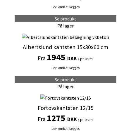
varianter.
Lev. omk. tillægges
Mulighederne
kan
Se produkt
vælges
På lager
på
Dette
varesiden
vare
Albertslund kantsten 15x30x60 cm
har
1945
Fra
flere
DKK
/ pr. kvm.
varianter.
Lev. omk. tillægges
Mulighederne
kan
Se produkt
vælges
På lager
på
Dette
varesiden
vare
Fortovskantsten 12/15
har
1275
Fra
flere
DKK
/ pr. kvm.
varianter.
Lev. omk. tillægges