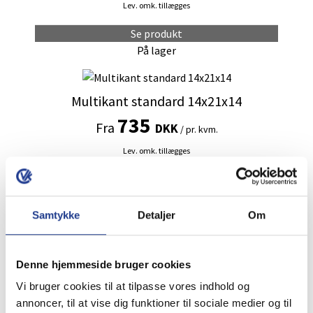
Lev. omk. tillægges
Mulighederne
kan
Se produkt
vælges
På lager
på
Dette
varesiden
vare
Multikant standard 14x21x14
har
735
Fra
flere
DKK
/ pr. kvm.
varianter.
Lev. omk. tillægges
Mulighederne
kan
Se produkt
vælges
På lager
på
Samtykke
Detaljer
Om
Dette
varesiden
vare
Multikant TP15/21 Standard
har
800
Denne hjemmeside bruger cookies
Fra
flere
DKK
/ pr. kvm.
Vi bruger cookies til at tilpasse vores indhold og
varianter.
Lev. omk. tillægges
annoncer, til at vise dig funktioner til sociale medier og til
Mulighederne