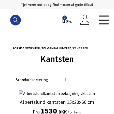
Tjek vores outlet og find masser af gode tilbud
Hop
til
0
0
kr.
indhold
FORSIDE
/
WEBSHOP
/
BELÆGNING
/
DIVERSE
/ KANTSTEN
Kantsten
Dette
vare
Albertslund kantsten 15x20x60 cm
har
1530
Fra
flere
DKK
/ pr. kvm.