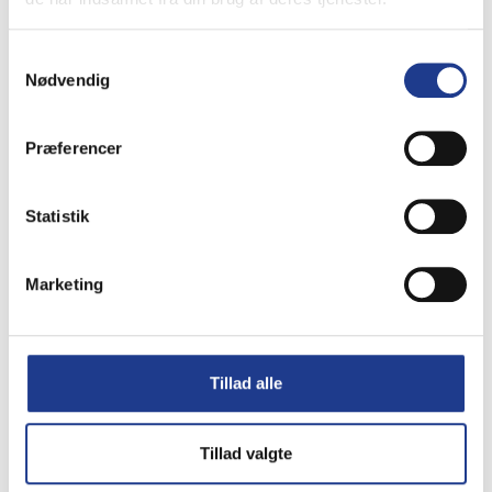
Alle vores pakker bliver sendt med omhu
Samtykkevalg
efter produkt og størrelse
Nødvendig
Lastbil med truck
Fri fragt - over 5 paller
Præferencer
Pakke
Fri fragt - over 600,- kr.
Statistik
Fragtmand
Fri fragt - over 3000,- kr.
Har du et akut spørgsmål?
Marketing
Vi sidder altid klar ved telefonen og mailen –
på den måde er der altid hjælp at hente
Tillad alle
Send email
Tillad valgte
Eller fang os på
+45 97 32 16 00