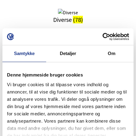
Diverse
(78)
Havefliser
(261)
Samtykke
Detaljer
Om
Tilbehør
(6)
Denne hjemmeside bruger cookies
Vi bruger cookies til at tilpasse vores indhold og
Find et godt tilbud &
annoncer, til at vise dig funktioner til sociale medier og til
spar penge!
at analysere vores trafik. Vi deler også oplysninger om
din brug af vores hjemmeside med vores partnere inden
for sociale medier, annonceringspartnere og
analysepartnere. Vores partnere kan kombinere disse
Se alle tilbud
data med andre oplysninger, du har givet dem, eller som
Nemt at købe ved VK Beton
de har indsamlet fra din brug af deres tjenester.