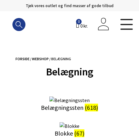
Tjek vores outlet og find masser af gode tilbud
Hop
til
0
0
kr.
indhold
FORSIDE
/
WEBSHOP
/ BELÆGNING
Belægning
Belægningssten
(618)
Blokke
(67)