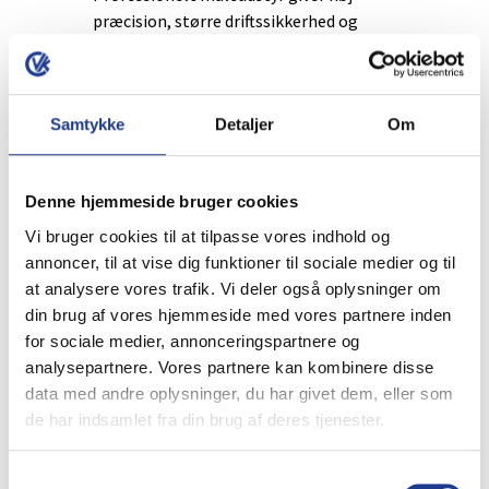
præcision, større driftssikkerhed og
mere effektive arbejdsprocesser på
byggepladsen.
Samtykke
Detaljer
Om
Spændeværktøj
Denne hjemmeside bruger cookies
Hvad bruges spændeværktøj til?
Vi bruger cookies til at tilpasse vores indhold og
Spændeværktøj anvendes til at
annoncer, til at vise dig funktioner til sociale medier og til
fastholde materialer sikkert under
at analysere vores trafik. Vi deler også oplysninger om
bearbejdning, montering, limning eller
din brug af vores hjemmeside med vores partnere inden
samling.
for sociale medier, annonceringspartnere og
analysepartnere. Vores partnere kan kombinere disse
Hvilke typer spændeværktøj tilbyder
data med andre oplysninger, du har givet dem, eller som
Andersen & Nielsen?
de har indsamlet fra din brug af deres tjenester.
Sortimentet omfatter forskellige
Samtykkevalg