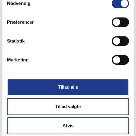
løsninger til fastspænding og
Nødvendig
fastholdelse af emner til både værksted
og byggeplads.
Præferencer
Hvordan vælger man det rigtige
spændeværktøj?
Statistik
Valget afhænger af emnets størrelse,
materialetype og den kraft, der er behov
Marketing
for under arbejdet.
Hvorfor er korrekt fastspænding
Tillad alle
vigtig?
Korrekt fastspænding øger
Tillad valgte
præcisionen, forbedrer sikkerheden og
giver et mere ensartet arbejdsresultat.
Afvis
Kan spændeværktøj bruges af både