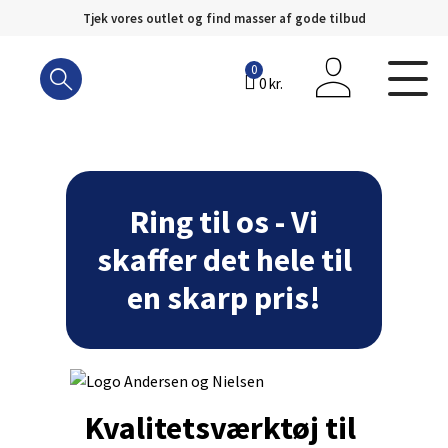
Tjek vores outlet og find masser af gode tilbud
Hop
til
0
0
kr.
indhold
Ring til os - Vi
skaffer det hele til
en skarp pris!
Kvalitetsværktøj til