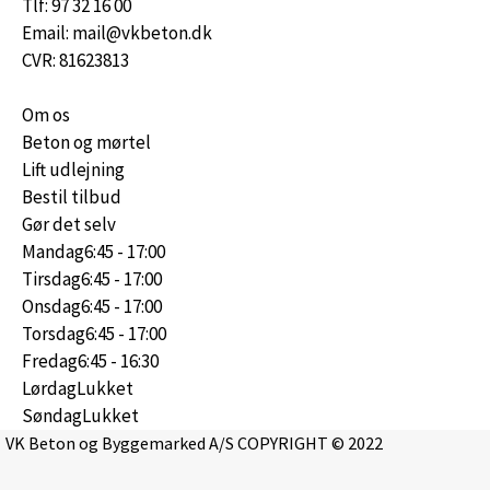
Tlf: 97 32 16 00
Email: mail@vkbeton.dk
CVR: 81623813
Om os
Beton og mørtel
Lift udlejning
Bestil tilbud
Gør det selv
Mandag
6:45 - 17:00
Tirsdag
6:45 - 17:00
Onsdag
6:45 - 17:00
Torsdag
6:45 - 17:00
Fredag
6:45 - 16:30
Lørdag
Lukket
Søndag
Lukket
VK Beton og Byggemarked A/S COPYRIGHT © 2022