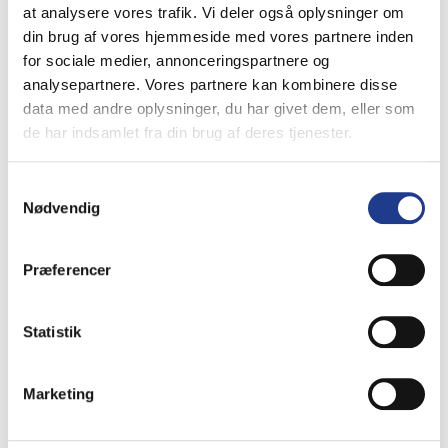
at analysere vores trafik. Vi deler også oplysninger om
svejsehandsker.
din brug af vores hjemmeside med vores partnere inden
for sociale medier, annonceringspartnere og
Findes der handsker til forskellige
analysepartnere. Vores partnere kan kombinere disse
arbejdsopgaver?
data med andre oplysninger, du har givet dem, eller som
de har indsamlet fra din brug af deres tjenester.
Ja, sortimentet er udviklet til mange
forskellige arbejdsopgaver og brancher
– fra montage og finarbejde til tungt
Samtykkevalg
Nødvendig
industrielt arbejde.
Tilbyder OX-ON specialhandsker?
Præferencer
Ja, der findes specialhandsker til
specifikke behov som fx
Statistik
kemikaliebeskyttelse, skærebeskyttelse
og arbejde i ekstreme temperaturer.
Marketing