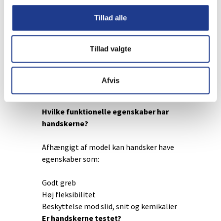
Funktion og kvalitet
Tillad alle
Hvad kendetegner OX-ON handsker?
Tillad valgte
Handskerne er designet til at kombinere
høj slidstyrke med komfort og god
fingerfærdighed, så arbejdet kan
Afvis
udføres sikkert og effektivt.
Hvilke funktionelle egenskaber har
handskerne?
Afhængigt af model kan handsker have
egenskaber som:
Godt greb
Høj fleksibilitet
Beskyttelse mod slid, snit og kemikalier
Er handskerne testet?