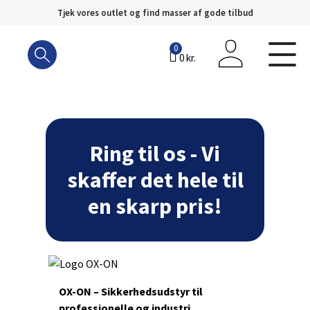
Tjek vores outlet og find masser af gode tilbud
Hop
til
0
0
kr.
indhold
Ring til os - Vi
skaffer det hele til
en skarp pris!
OX-ON – Sikkerhedsudstyr til
professionelle og industri