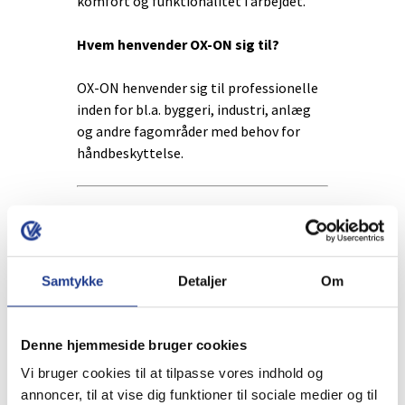
komfort og funktionalitet i arbejdet.
Hvem henvender OX-ON sig til?
OX-ON henvender sig til professionelle
inden for bl.a. byggeri, industri, anlæg
og andre fagområder med behov for
håndbeskyttelse.
Produkter og sortiment
Hvilke typer handsker tilbyder OX-ON?
Samtykke
Detaljer
Om
OX-ON tilbyder et meget bredt
sortiment af arbejdshandsker, herunder
Denne hjemmeside bruger cookies
flexhandsker, læderhandsker,
Vi bruger cookies til at tilpasse vores indhold og
skærehæmmende handsker,
annoncer, til at vise dig funktioner til sociale medier og til
kemihandsker, vinterhandsker og