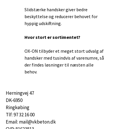
Slidstærke handsker giver bedre
beskyttelse og reducerer behovet for
hyppig udskiftning.
Hvor stort er sortimentet?
OX-ON tilbyder et meget stort udvalg af
handsker med tusindvis af varenumre, så
der findes løsninger til næsten alle
behov.
Herningvej 47
DK-6950
Ringkøbing
Tlf: 97 32 16 00
Email: mail@vkbeton.dk
CVR: 81623813