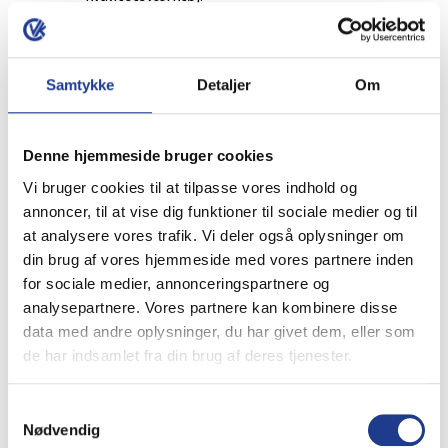
Værktøj med lyst
Samtykke
Detaljer
Om
greb
Hvad er forskellen på værktøj med
Denne hjemmeside bruger cookies
lyst greb?
Vi bruger cookies til at tilpasse vores indhold og
annoncer, til at vise dig funktioner til sociale medier og til
Den eneste forskel er grebets farve.
at analysere vores trafik. Vi deler også oplysninger om
Materialer, kvalitet og funktion er de
din brug af vores hjemmeside med vores partnere inden
samme som på værktøj med rødt greb.
for sociale medier, annonceringspartnere og
analysepartnere. Vores partnere kan kombinere disse
Hvorfor tilbyder Eskimo værktøj med
data med andre oplysninger, du har givet dem, eller som
lyst greb?
de har indsamlet fra din brug af deres tjenester.
Eskimo tilbyder både røde og lyse greb,
Samtykkevalg
så håndværkere kan vælge det greb, de
Nødvendig
foretrækker. Det lyse greb har været en