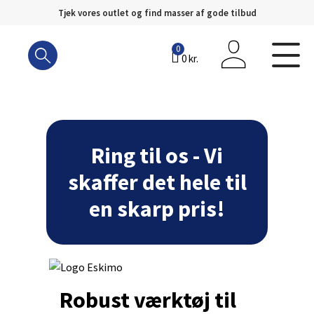
Tjek vores outlet og find masser af gode tilbud
Hop
til
0
0
kr.
indhold
Ring til os - Vi
skaffer det hele til
en skarp pris!
Robust værktøj til