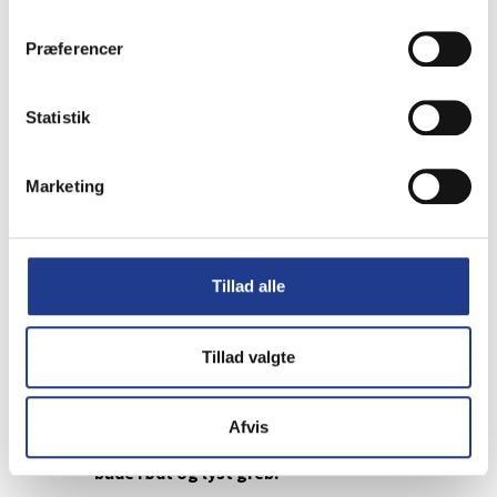
del af sortimentet siden 1990’erne.
Præferencer
Er værktøj med lyst greb lige så
slidstærkt?
Statistik
Ja, værktøjerne fremstilles efter de
samme kvalitetskrav og med de samme
Marketing
materialer som resten af Eskimos
sortiment.
Hvem vælger typisk lyst greb?
Tillad alle
Valget er individuelt, men Eskimo
Tillad valgte
fortæller, at mange murere på Sjælland
traditionelt foretrækker det lyse greb.
Afvis
Kan man få de samme værktøjer med
både rødt og lyst greb?