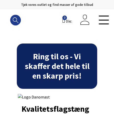
Tjek vores outlet og find masser af gode tilbud
Hop
til
0
0
kr.
indhold
Ring til os - Vi
skaffer det hele til
en skarp pris!
Kvalitetsflagstæng