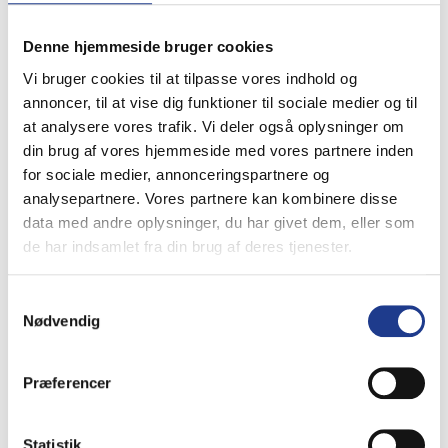
Flag
Denne hjemmeside bruger cookies
Hvilke flag tilbyder Dano Mast?
Vi bruger cookies til at tilpasse vores indhold og
annoncer, til at vise dig funktioner til sociale medier og til
Dano Mast tilbyder Dannebrogsflag i
at analysere vores trafik. Vi deler også oplysninger om
forskellige størrelser, så flaget kan
din brug af vores hjemmeside med vores partnere inden
tilpasses den valgte flagstang.
for sociale medier, annonceringspartnere og
analysepartnere. Vores partnere kan kombinere disse
Hvordan vælger man den rigtige
data med andre oplysninger, du har givet dem, eller som
størrelse flag?
de har indsamlet fra din brug af deres tjenester.
Flagets størrelse bør passe til
flagstangens højde for at opnå det
Samtykkevalg
korrekte udtryk og sikre, at flaget
Nødvendig
hænger flot.
Præferencer
Hvornår må man hejse Dannebrog?
Dannebrog anvendes typisk ved officielle
Statistik