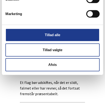
flagdage, fødselsdage, jubilæer og andre
festlige begivenheder i
Marketing
overensstemmelse med gældende
flagtraditioner.
Hvordan vedligeholder man et flag?
Tillad alle
Et flag holder længst, når det tages ned
i kraftig blæst og rengøres efter
Tillad valgte
producentens anbefalinger, når det
bliver snavset.
Afvis
Hvornår bør et flag udskiftes?
Et flag bør udskiftes, når det er slidt,
falmet eller har revner, så det fortsat
fremstår præsentabelt.