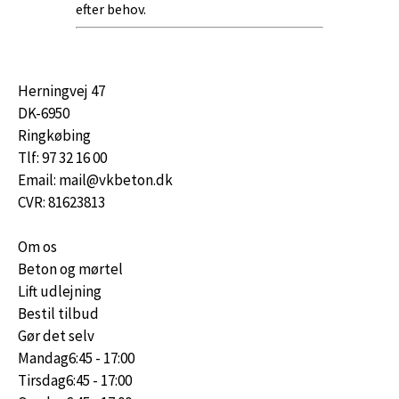
efter behov.
Herningvej 47
DK-6950
Ringkøbing
Tlf: 97 32 16 00
Email: mail@vkbeton.dk
CVR: 81623813
Om os
Beton og mørtel
Lift udlejning
Bestil tilbud
Gør det selv
Mandag
6:45 - 17:00
Tirsdag
6:45 - 17:00