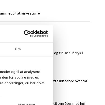
rummet til at virke større.
Om
aterialer og skaber et elegant og tidløst udtryk i
 medier og til at analysere
nden for sociale medier,
tå daglig slitage og bevare sit flotte udseende over tid.
e oplysninger, du har givet
lig og erhverv og egner sig derfor til områder med høj