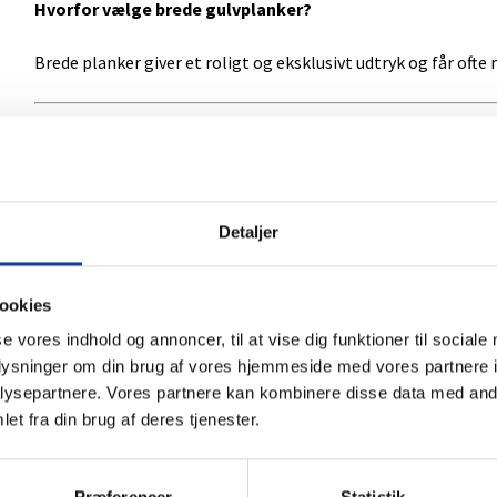
Hvorfor vælge brede gulvplanker?
Brede planker giver et roligt og eksklusivt udtryk og får ofte 
Sildeben
Hvad er fordelene ved et sildebensgulv?
Detaljer
Sildebensgulve kombinerer et klassisk mønster med moderne m
både private boliger og erhverv.
ookies
Er Wallmann Sildeben slidstærkt?
se vores indhold og annoncer, til at vise dig funktioner til sociale
oplysninger om din brug af vores hjemmeside med vores partnere i
Ja, serien har en robust overflade, som er udviklet til at mods
ysepartnere. Vores partnere kan kombinere disse data med andr
et fra din brug af deres tjenester.
Kan sildebensgulvet bruges i erhverv?
Ja, Wallmann Impressive Sildeben er klassificeret til både bo