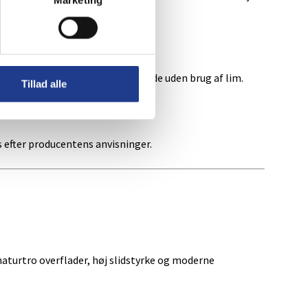
Marketing
uligt at montere gulvet svømmende uden brug af lim.
Tillad alle
s efter producentens anvisninger.
naturtro overflader, høj slidstyrke og moderne