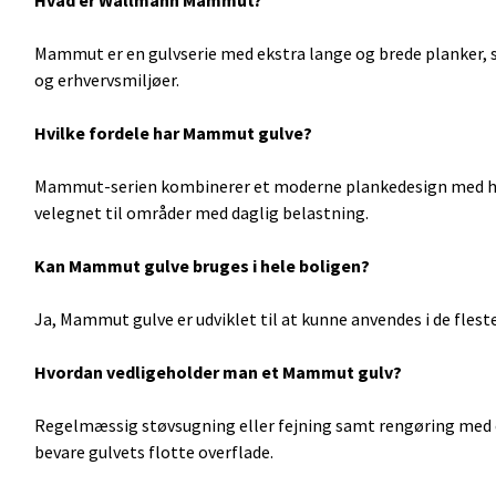
Hvad er Wallmann Mammut?
Mammut er en gulvserie med ekstra lange og brede planker, so
og erhvervsmiljøer.
Hvilke fordele har Mammut gulve?
Mammut-serien kombinerer et moderne plankedesign med høj 
velegnet til områder med daglig belastning.
Kan Mammut gulve bruges i hele boligen?
Ja, Mammut gulve er udviklet til at kunne anvendes i de flest
Hvordan vedligeholder man et Mammut gulv?
Regelmæssig støvsugning eller fejning samt rengøring med e
bevare gulvets flotte overflade.