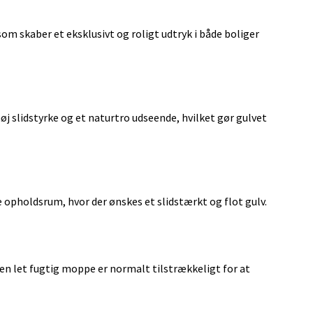
m skaber et eksklusivt og roligt udtryk i både boliger
slidstyrke og et naturtro udseende, hvilket gør gulvet
e opholdsrum, hvor der ønskes et slidstærkt og flot gulv.
n let fugtig moppe er normalt tilstrækkeligt for at