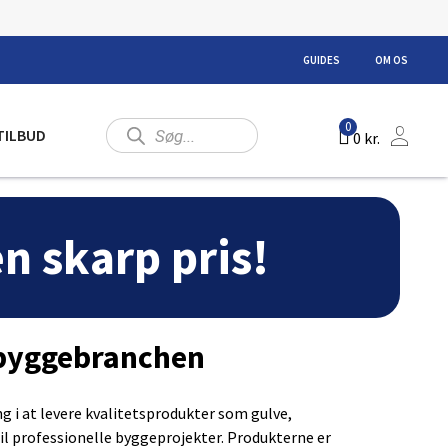
GUIDES
OM OS
Products
0
TILBUD
0
kr.
search
 en skarp pris!
l byggebranchen
g i at levere kvalitetsprodukter som gulve,
il professionelle byggeprojekter. Produkterne er