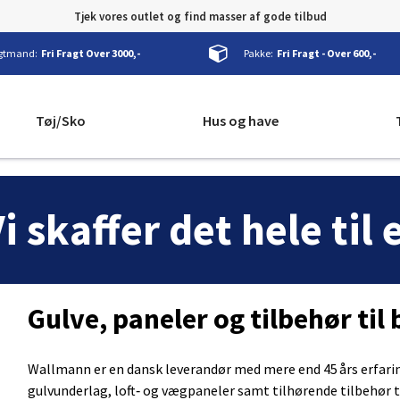
Tjek vores outlet og find masser af gode tilbud
gtmand:
Fri Fragt Over 3000,-
Pakke:
Fri Fragt - Over 600,-
Tøj/Sko
Hus og have
Vi skaffer det hele til
Gulve, paneler og tilbehør ti
Wallmann er en dansk leverandør med mere end 45 års erfarin
gulvunderlag, loft‑ og vægpaneler samt tilhørende tilbehør t