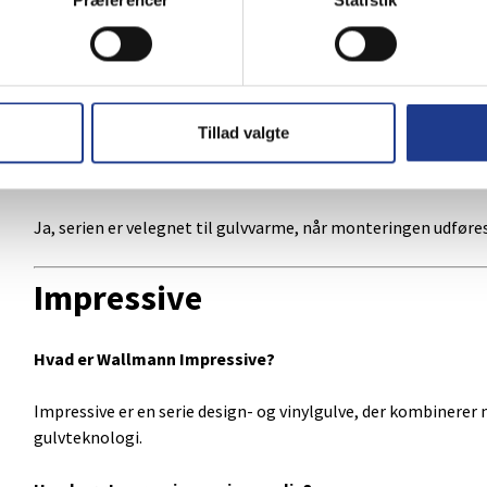
Præferencer
Statistik
belastning.
Er gulvet nemt at montere?
Ja, gulvet er udstyret med et 5G-kliksystem, som gør det m
Tillad valgte
Kan sildebensgulvet anvendes sammen med gulvvarme?
Ja, serien er velegnet til gulvvarme, når monteringen udføre
Impressive
Hvad er Wallmann Impressive?
Impressive er en serie design- og vinylgulve, der kombinerer 
gulvteknologi.