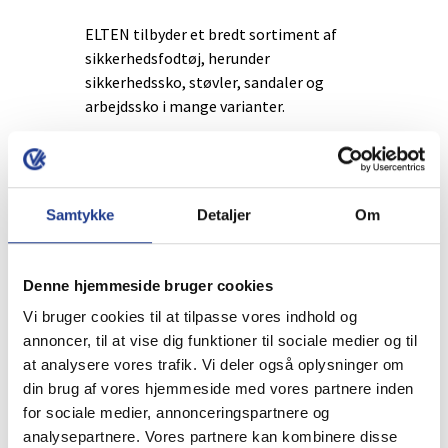
ELTEN tilbyder et bredt sortiment af
sikkerhedsfodtøj, herunder
sikkerhedssko, støvler, sandaler og
arbejdssko i mange varianter.
Findes der forskellige typer
sikkerhedssko?
Samtykke
Detaljer
Om
Ja, sortimentet spænder fra lette og
sporty modeller til mere robuste sko til
krævende arbejdsforhold.
Denne hjemmeside bruger cookies
Vi bruger cookies til at tilpasse vores indhold og
Kan man finde sko til forskellige
annoncer, til at vise dig funktioner til sociale medier og til
behov?
at analysere vores trafik. Vi deler også oplysninger om
din brug af vores hjemmeside med vores partnere inden
Ja, ELTEN har modeller til både hårde og
for sociale medier, annonceringspartnere og
glatte overflader samt forskellige
analysepartnere. Vores partnere kan kombinere disse
arbejdsmiljøer, så man kan vælge efter