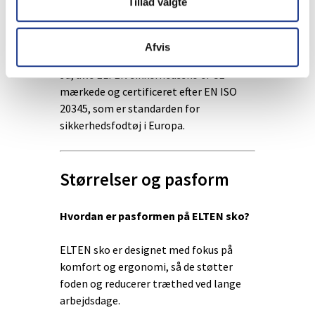
Tillad valgte
ESD-beskyttelse og høj fleksibilitet.
Lever skoene op til standarder?
Afvis
Ja, alle ELTEN sikkerhedssko er CE-
mærkede og certificeret efter EN ISO
20345, som er standarden for
sikkerhedsfodtøj i Europa.
Størrelser og pasform
Hvordan er pasformen på ELTEN sko?
ELTEN sko er designet med fokus på
komfort og ergonomi, så de støtter
foden og reducerer træthed ved lange
arbejdsdage.