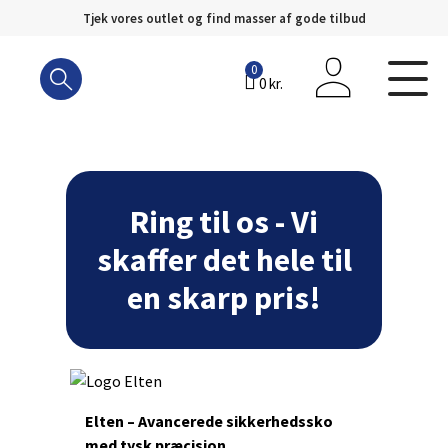
Tjek vores outlet og find masser af gode tilbud
Hop
til
0
0
kr.
indhold
Ring til os - Vi
skaffer det hele til
en skarp pris!
Elten – Avancerede sikkerhedssko
med tysk præcision