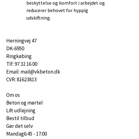
beskyttelse og komfort i arbejdet og
reducerer behovet for hyppig
udskiftning.
Herningvej 47
DK-6950
Ringkøbing
Tlf: 97 32 16 00
Email: mail@vkbeton.dk
CVR: 81623813
Om os
Beton og mørtel
Lift udlejning
Bestil tilbud
Gør det selv
Mandag
6:45 - 17:00