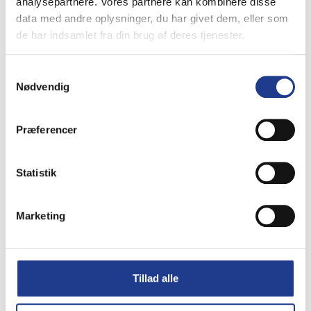
analysepartnere. Vores partnere kan kombinere disse
data med andre oplysninger, du har givet dem, eller som
Kemi
Imprægnering
de har indsamlet fra din brug af deres tjenester.
Afdækning
Samtykkevalg
Nødvendig
Studsfugeventiler
Præferencer
Vi står klar til at hjælpe dig
Statistik
med at finde de rette specialproduker
– vi har ALT fra MV Group!
Marketing
Kontakt os på 97 32 16 00
eller send os en besked,
Tillad alle
så vender vi hurtigt tilbage med et godt
tilbud,