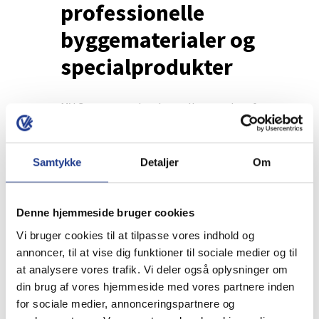
professionelle
byggematerialer og
specialprodukter
MV Group er en dansk totalleverandør af
tekniske produkter og byggematerialer
til industri, håndværk og detail.
Sortimentet omfatter bl.a.
Samtykke
Detaljer
Om
byggematerialer, lim og fugemasser,
tekniske aerosoler, kemiprodukter,
rengøringsartikler og værnemidler – alt
Denne hjemmeside bruger cookies
udvalgt med fokus på kvalitet,
Vi bruger cookies til at tilpasse vores indhold og
funktionalitet og professionel
annoncer, til at vise dig funktioner til sociale medier og til
anvendelse. Med stærke brands og høj
at analysere vores trafik. Vi deler også oplysninger om
leveringssikkerhed er MV Group en
din brug af vores hjemmeside med vores partnere inden
værdifuld partner i byggeriets hverdag.
for sociale medier, annonceringspartnere og