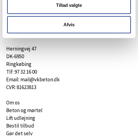
der matcher dine behov.
Tillad valgte
Vi ser frem til at høre fra dig!
Afvis
Send besked
Herningvej 47
DK-6950
Ringkøbing
Tlf: 97 32 16 00
Email: mail@vkbeton.dk
CVR: 81623813
Om os
Beton og mørtel
Lift udlejning
Bestil tilbud
Gør det selv