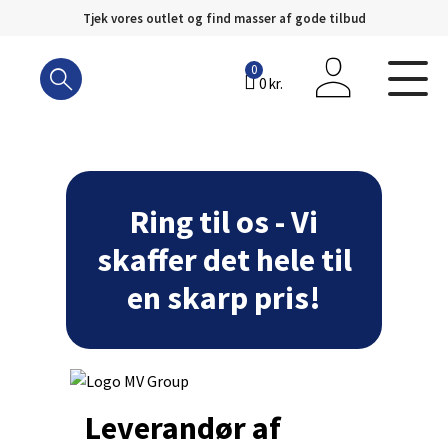
Tjek vores outlet og find masser af gode tilbud
Hop
til
0
0
kr.
indhold
Ring til os - Vi
skaffer det hele til
en skarp pris!
Leverandør af