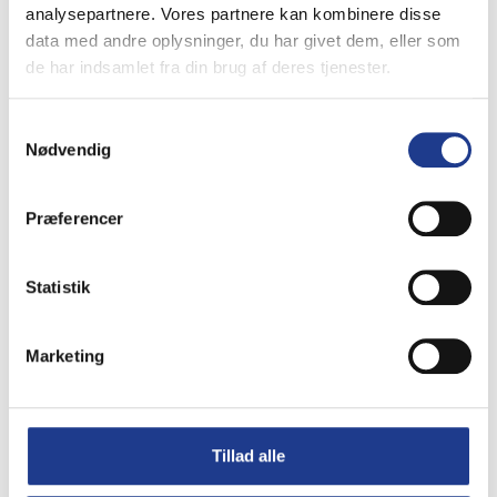
analysepartnere. Vores partnere kan kombinere disse
data med andre oplysninger, du har givet dem, eller som
Mursnor
de har indsamlet fra din brug af deres tjenester.
Samtykkevalg
Nødvendig
Affaldshåndtering
Præferencer
Statistik
Vi står klar til at hjælpe dig
med at finde de rette rengøringsartikler
– vi har ALT fra G Funder!
Marketing
Kontakt os på 97 32 16 00
eller send os en besked,
Tillad alle
så vender vi hurtigt tilbage med et godt