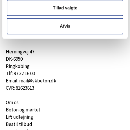
tilbud,
Tillad valgte
der matcher dine behov.
Vi ser frem til at høre fra dig!
Afvis
Send besked
Herningvej 47
DK-6950
Ringkøbing
Tlf: 97 32 16 00
Email: mail@vkbeton.dk
CVR: 81623813
Om os
Beton og mørtel
Lift udlejning
Bestil tilbud