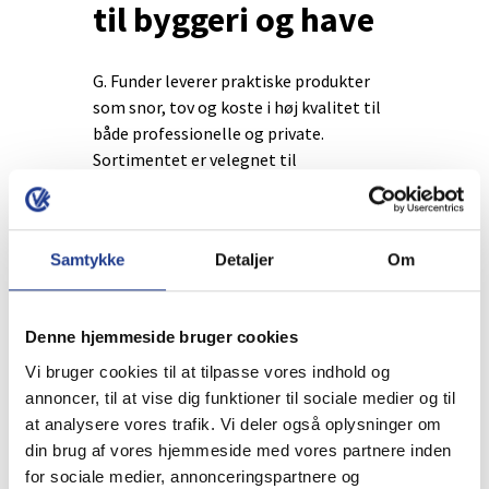
til byggeri og have
G. Funder leverer praktiske produkter
som snor, tov og koste i høj kvalitet til
både professionelle og private.
Sortimentet er velegnet til
byggepladsen, haven og rengøring, og
er kendetegnet ved slidstyrke,
funktionalitet og god anvendelighed i
Samtykke
Detaljer
Om
dagligdagen. G. Funder er et solidt valg,
når det gælder pålideligt tilbehør til
mange typer opgaver.
Denne hjemmeside bruger cookies
Vi bruger cookies til at tilpasse vores indhold og
annoncer, til at vise dig funktioner til sociale medier og til
at analysere vores trafik. Vi deler også oplysninger om
Rengøring
Koste
din brug af vores hjemmeside med vores partnere inden
for sociale medier, annonceringspartnere og