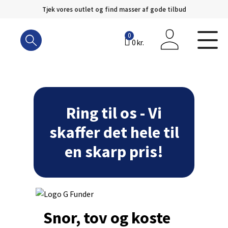
Tjek vores outlet og find masser af gode tilbud
Hop
til
0
0
kr.
indhold
Ring til os - Vi
skaffer det hele til
en skarp pris!
Snor, tov og koste