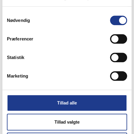
holdbarhed.
Samtykkevalg
Nødvendig
Tilbehør
Præferencer
Hvilket tilbehør kan være nødvendigt
ved flisearbejde?
Statistik
Tilbehør kan blandt andet omfatte
primere, armeringsmaterialer,
Marketing
tandspartler, glitteværktøj og
rengøringsprodukter.
Hvorfor anvendes primer?
Tillad alle
Primer forbedrer vedhæftningen
mellem underlag og efterfølgende
Tillad valgte
produkter som fliseklæb, spartelmasse