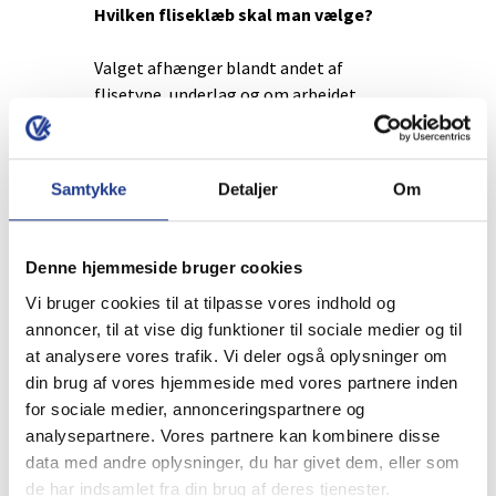
Hvilken fliseklæb skal man vælge?
Valget afhænger blandt andet af
flisetype, underlag og om arbejdet
udføres inde eller ude.
Kan man bruge samme fliseklæb til
Samtykke
Detaljer
Om
væg og gulv?
I mange tilfælde ja, men det er vigtigt
Denne hjemmeside bruger cookies
at kontrollere produktets
Vi bruger cookies til at tilpasse vores indhold og
anvendelsesområde og krav til
annoncer, til at vise dig funktioner til sociale medier og til
belastning.
at analysere vores trafik. Vi deler også oplysninger om
din brug af vores hjemmeside med vores partnere inden
Skal man bruge fleksibel fliseklæb?
for sociale medier, annonceringspartnere og
analysepartnere. Vores partnere kan kombinere disse
Fleksibel fliseklæb anbefales ofte på
data med andre oplysninger, du har givet dem, eller som
underlag, der kan bevæge sig, eller hvor
de har indsamlet fra din brug af deres tjenester.
der stilles ekstra krav til vedhæftning og