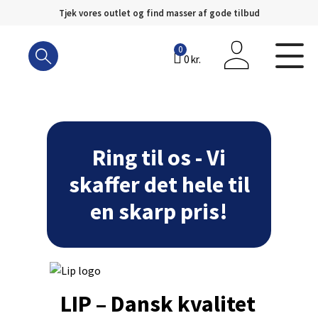
Tjek vores outlet og find masser af gode tilbud
Hop
til
0
0
kr.
indhold
Ring til os - Vi
skaffer det hele til
en skarp pris!
LIP – Dansk kvalitet