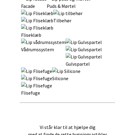
Facade
Puds & Mørtel
Tilbehør
Fliseklæb
Vådrumssystem
Gulvspartel
Silicone
Flisefuge
Vi står klar til at hjælpe dig
med at finde de rette bygningsartikler