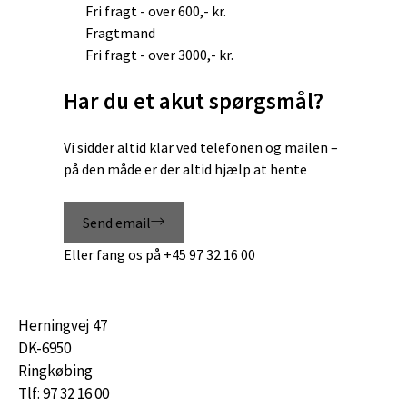
Fri fragt - over 600,- kr.
Fragtmand
Fri fragt - over 3000,- kr.
Har du et akut spørgsmål?
Vi sidder altid klar ved telefonen og mailen –
på den måde er der altid hjælp at hente
Send email
Eller fang os på
+45 97 32 16 00
Herningvej 47
DK-6950
Ringkøbing
Tlf: 97 32 16 00