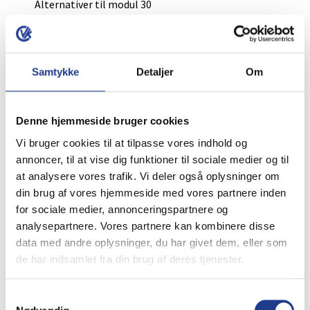
Alternativer til modul 30
Modul 40 og modul 50
Harmoni – Eksklusiv flise med granitoverflade
Hacienda – Sydlandsk charme.
Samtykke
Detaljer
Om
Specifikationer
Denne hjemmeside bruger cookies
Vi bruger cookies til at tilpasse vores indhold og
Varenummer (SKU)
VK2045525
annoncer, til at vise dig funktioner til sociale medier og til
at analysere vores trafik. Vi deler også oplysninger om
Vægt
24,5 kg
din brug af vores hjemmeside med vores partnere inden
Størrelse
30 × 60 × 5 cm
for sociale medier, annonceringspartnere og
Grå
,
Koks
Farvevalg
analysepartnere. Vores partnere kan kombinere disse
data med andre oplysninger, du har givet dem, eller som
Leveringstid
2-5 hverdage
de har indsamlet fra din brug af deres tjenester.
Måske du også er interesseret i:
Samtykkevalg