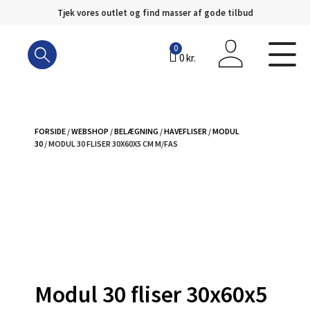
Tjek vores outlet og find masser af gode tilbud
Hop
til
0
0
kr.
indhold
FORSIDE
/
WEBSHOP
/
BELÆGNING
/
HAVEFLISER
/
MODUL
30
/ MODUL 30 FLISER 30X60X5 CM M/FAS
Modul 30 fliser 30x60x5