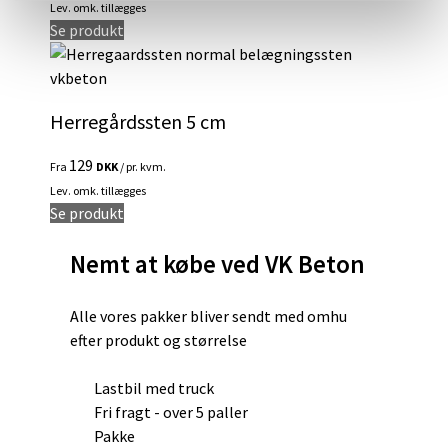
Lev. omk. tillægges
kan
Dette
Se produkt
vælges
vare
på
har
varesiden
flere
Herregårdssten 5 cm
varianter.
Mulighederne
129
Fra
DKK
/ pr. kvm.
kan
Lev. omk. tillægges
vælges
Dette
Se produkt
på
vare
varesiden
Nemt at købe ved VK Beton
har
flere
varianter.
Alle vores pakker bliver sendt med omhu
Mulighederne
efter produkt og størrelse
kan
vælges
Lastbil med truck
på
Fri fragt - over 5 paller
varesiden
Pakke