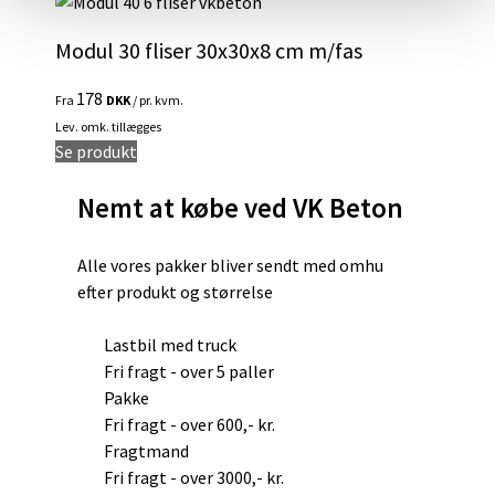
vare
på
har
varesiden
Modul 30 fliser 30x30x8 cm m/fas
flere
varianter.
178
Fra
DKK
/ pr. kvm.
Mulighederne
Lev. omk. tillægges
kan
Dette
Se produkt
vælges
vare
på
Nemt at købe ved VK Beton
har
varesiden
flere
varianter.
Alle vores pakker bliver sendt med omhu
Mulighederne
efter produkt og størrelse
kan
vælges
Lastbil med truck
på
Fri fragt - over 5 paller
varesiden
Pakke
Fri fragt - over 600,- kr.
Fragtmand
Fri fragt - over 3000,- kr.