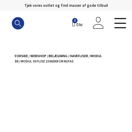
Tjek vores outlet og find masser af gode tilbud
Hop
til
0
0
kr.
indhold
FORSIDE
/
WEBSHOP
/
BELÆGNING
/
HAVEFLISER
/
MODUL
30
/ MODUL 30 FLISE 15X60X8 CM M/FAS