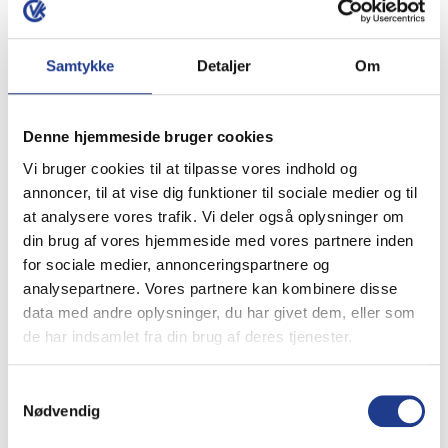
Mange kombinations muligheder med fx
kopsten
.
Flere forskellige størrelser f.eks. 30x90x8cm.
Samtykke
Detaljer
Om
Specifikationer
Denne hjemmeside bruger cookies
Vi bruger cookies til at tilpasse vores indhold og
Varenummer (SKU)
VK1446394
annoncer, til at vise dig funktioner til sociale medier og til
Vægt
16 kg
at analysere vores trafik. Vi deler også oplysninger om
Grå
,
Koks
din brug af vores hjemmeside med vores partnere inden
Farvevalg
for sociale medier, annonceringspartnere og
analysepartnere. Vores partnere kan kombinere disse
Leveringstid
2-5 arbejdsdage
data med andre oplysninger, du har givet dem, eller som
de har indsamlet fra din brug af deres tjenester.
Måske du også er interesseret i:
Samtykkevalg
Nødvendig
Storformat fliser 30x90x8 cm m/fas