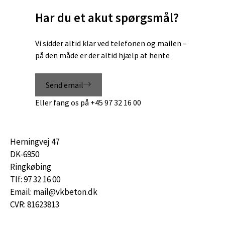
Har du et akut spørgsmål?
Vi sidder altid klar ved telefonen og mailen –
på den måde er der altid hjælp at hente
Send email
Eller fang os på
+45 97 32 16 00
Herningvej 47
DK-6950
Ringkøbing
Tlf: 97 32 16 00
Email: mail@vkbeton.dk
CVR: 81623813