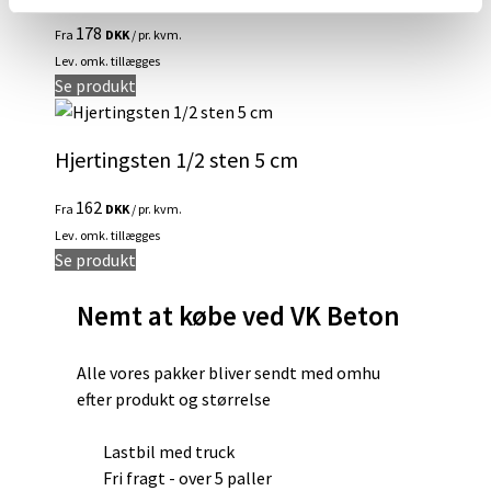
varianter.
178
Fra
DKK
/ pr. kvm.
Mulighederne
Lev. omk. tillægges
kan
Dette
Se produkt
vælges
vare
på
har
varesiden
Hjertingsten 1/2 sten 5 cm
flere
varianter.
162
Fra
DKK
/ pr. kvm.
Mulighederne
Lev. omk. tillægges
kan
Dette
Se produkt
vælges
vare
på
Nemt at købe ved VK Beton
har
varesiden
flere
varianter.
Alle vores pakker bliver sendt med omhu
Mulighederne
efter produkt og størrelse
kan
vælges
Lastbil med truck
på
Fri fragt - over 5 paller