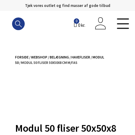
Tjek vores outlet og find masser af gode tilbud
Hop
til
0
0
kr.
indhold
FORSIDE
/
WEBSHOP
/
BELÆGNING
/
HAVEFLISER
/
MODUL
50
/ MODUL 50 FLISER 50X50X8 CM M/FAS
Modul 50 fliser 50x50x8