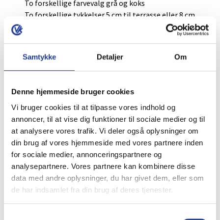
To forskellige farvevalg grå og koks
To forskellige tykkelser 5 cm til terrasse eller 8 cm
til indkørsel
Alternativ til modul 50
Samtykke
Detaljer
Om
Modul 30
og
modul 40
Denne hjemmeside bruger cookies
Specifikationer
Vi bruger cookies til at tilpasse vores indhold og
annoncer, til at vise dig funktioner til sociale medier og til
Varenummer (SKU)
VK5349118
at analysere vores trafik. Vi deler også oplysninger om
Vægt
44 kg
din brug af vores hjemmeside med vores partnere inden
Størrelse
50 × 50 × 8 cm
for sociale medier, annonceringspartnere og
Grå
,
Koks
analysepartnere. Vores partnere kan kombinere disse
Farvevalg
data med andre oplysninger, du har givet dem, eller som
de har indsamlet fra din brug af deres tjenester.
Leveringstid
2-5 hverdage
Måske du også er interesseret i:
Samtykkevalg