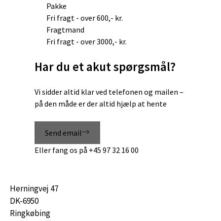
varesiden
Pakke
Fri fragt - over 600,- kr.
Fragtmand
Fri fragt - over 3000,- kr.
Har du et akut spørgsmål?
Vi sidder altid klar ved telefonen og mailen –
på den måde er der altid hjælp at hente
Send email
Eller fang os på
+45 97 32 16 00
Herningvej 47
DK-6950
Ringkøbing