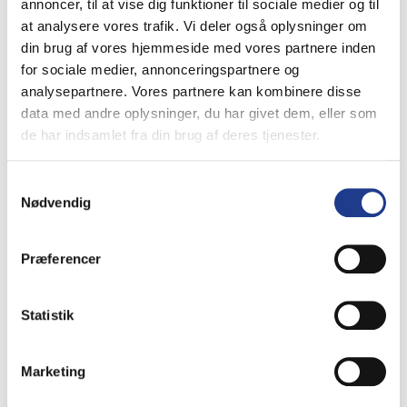
annoncer, til at vise dig funktioner til sociale medier og til
at analysere vores trafik. Vi deler også oplysninger om
din brug af vores hjemmeside med vores partnere inden
for sociale medier, annonceringspartnere og
Fundablokke, 19x20x50
analysepartnere. Vores partnere kan kombinere disse
data med andre oplysninger, du har givet dem, eller som
1600
Fra
DKK
/ pr. stk.
de har indsamlet fra din brug af deres tjenester.
Lev. omk. tillægges
Tilføj til kurv
Samtykkevalg
Nødvendig
Modul 50 fliser 50x50x5 cm m/fas
Præferencer
139
Fra
DKK
/ pr. kvm.
Lev. omk. tillægges
Dette
Se produkt
Statistik
vare
har
Cirkelsten / Hjertingsten Flex-Line lille
flere
Marketing
varianter.