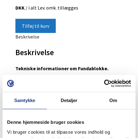
DKK
/ i alt
Lev. omk. tillægges
Tilføj til kurv
Beskrivelse
Beskrivelse
Tekniske informationer om Fundablokke.
Vægt 23 kg/stk.
Stk./pl. 36
Fundablokke er altid i følgende længde 50 cm. og
Samtykke
Detaljer
Om
højde 20 cm.
Fundablokke fås i følgende bredde 12, 15, 19, 23,
29, 33 og 40 cm.
Denne hjemmeside bruger cookies
Vi bruger cookies til at tilpasse vores indhold og
Måske du også er interesseret i: