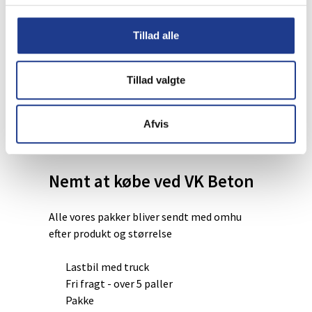
266
Fra
DKK
/ pr. kvm.
Mulighederne
Lev. omk. tillægges
kan
Dette
Se produkt
Tillad alle
vælges
vare
på
har
varesiden
Herregårdssten 2/3 sten
Tillad valgte
flere
varianter.
229
Fra
DKK
/ pr. kvm.
Mulighederne
Afvis
Lev. omk. tillægges
kan
Dette
Se produkt
vælges
vare
på
Nemt at købe ved VK Beton
har
varesiden
flere
varianter.
Alle vores pakker bliver sendt med omhu
Mulighederne
efter produkt og størrelse
kan
vælges
Lastbil med truck
på
Fri fragt - over 5 paller
varesiden
Pakke