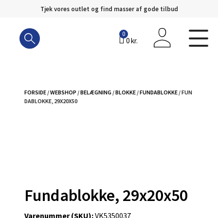
Tjek vores outlet og find masser af gode tilbud
Hop
til
0
0
kr.
indhold
FORSIDE
/
WEBSHOP
/
BELÆGNING
/
BLOKKE
/
FUNDABLOKKE
/ FUN
DABLOKKE, 29X20X50
Fundablokke, 29x20x50
Varenummer (SKU):
VK5350037