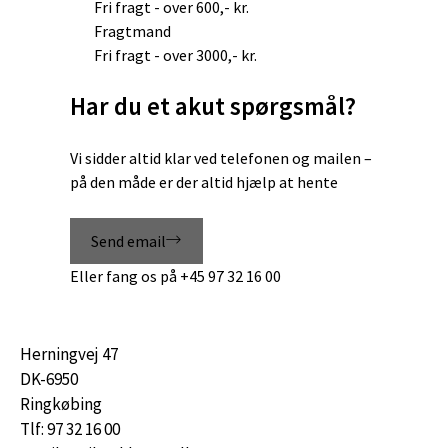
Fri fragt - over 600,- kr.
Fragtmand
Fri fragt - over 3000,- kr.
Har du et akut spørgsmål?
Vi sidder altid klar ved telefonen og mailen –
på den måde er der altid hjælp at hente
Send email
Eller fang os på
+45 97 32 16 00
Herningvej 47
DK-6950
Ringkøbing
Tlf: 97 32 16 00